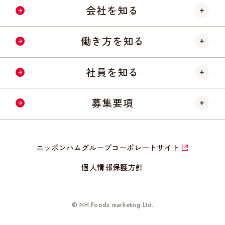
会社を知る
ニッポンハムについて
働き方を知る
会社概要
仕事内容
社員を知る
数字で見る会社
研修制度
社員インタビュー
募集要項
キャリア形成
クロストーク
採用フロー
福利厚生
ニッポンハムグループコーポレートサイト
採用募集要項
個人情報保護方針
よくあるご質問
© NH Foods marketing Ltd.