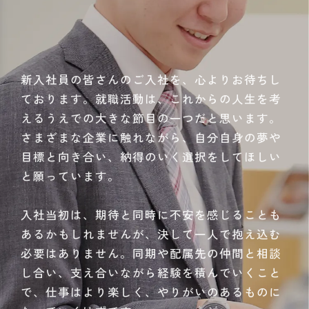
新入社員の皆さんのご入社を、心よりお待ちし
ております。就職活動は、これからの人生を考
えるうえでの大きな節目の一つだと思います。
さまざまな企業に触れながら、自分自身の夢や
目標と向き合い、納得のいく選択をしてほしい
と願っています。
入社当初は、期待と同時に不安を感じることも
あるかもしれませんが、決して一人で抱え込む
必要はありません。同期や配属先の仲間と相談
し合い、支え合いながら経験を積んでいくこと
で、仕事はより楽しく、やりがいのあるものに