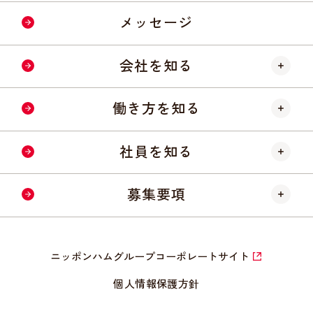
メッセージ
会社を知る
ニッポンハムについて
働き方を知る
会社概要
仕事内容
社員を知る
数字で見る会社
研修制度
社員インタビュー
募集要項
キャリア形成
クロストーク
採用フロー
福利厚生
ニッポンハムグループコーポレートサイト
採用募集要項
個人情報保護方針
よくあるご質問