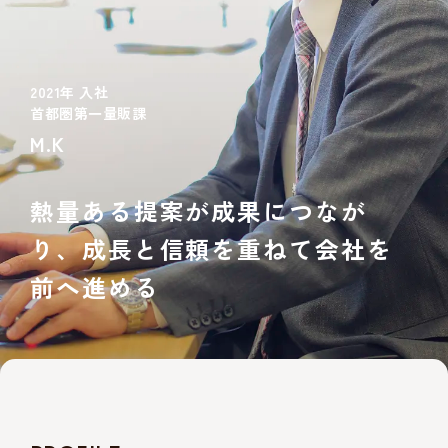
働き方を知る
社員を知る
2021年 入社
首都圏第一量販課
募集要項
M.K
熱量ある提案が成果につなが
り、成長と信頼を
重ねて会社を
前へ進める