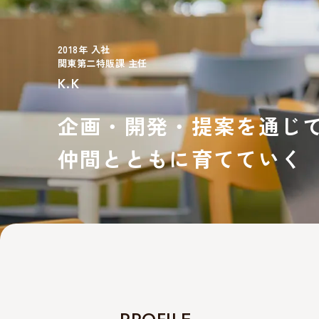
2018年 入社
関東第二特販課 主任
K.K
企画・開発・提案を通じ
仲間とともに育てていく