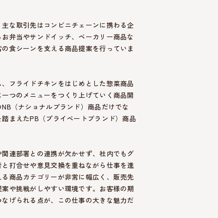
、主な取引先はコンビニチェーンに携わる企
るお弁当やサンドイッチ、ベーカリー商品な
常の食シーンを支える商品提案を行っていま
ム、フライドチキンをはじめとした惣菜商品
に一つのメニューをつくり上げていく商品開
NB（ナショナルブランド）商品だけでな
踏まえたPB（プライベートブランド）商品
や関連部署との連携が欠かせず、社内でもグ
者と打合せや意見交換を重ねながら仕事を進
える商品カテゴリーが非常に幅広く、販売先
提案や挑戦がしやすい環境です。お客様の期
つなげられる点が、この仕事の大きな魅力だ