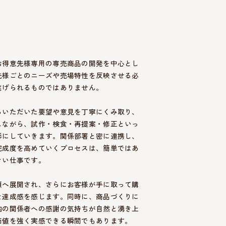
お得意先様専用の専売商品の開発を中心とし
先様ごとのニーズや売場特性を反映させる必
遂げられるものではありません。
らいただいた要望や意見を丁寧にくみ取り、
しながら、試作・検食・再提案・修正といっ
形にしていきます。関係部署と密に連携し、
完成度を高めていくプロセスは、簡単ではあ
きい仕事です。
頭へ展開され、さらにお客様が手に取って購
な達成感を感じます。同時に、商品づくりに
内の関係者への感謝の気持ちが自然と湧き上
価値を強く実感できる瞬間でもあります。