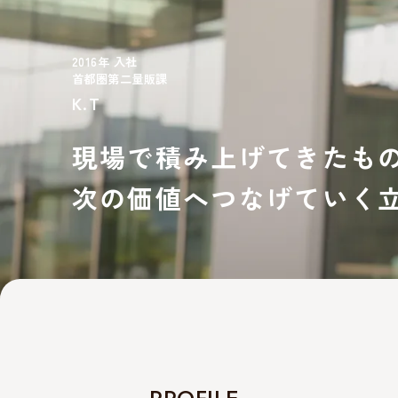
2016年 入社
首都圏第二量販課
K.T
現場で積み上げてきたも
次の価値へつなげていく