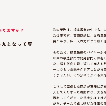
ありますか？
私の業務は、提案営業の中でも、
た仕事です。専売商品は、お得意
要があり、私一人の力だけで成し
一丸となって専
そのため、得意先様のバイヤーか
社内の製造部門や開発部門と共有
た工程を何度も繰り返して商品を
一つひとつ課題をクリアしながら
りませんが、その分やりがいも大
こうして完成した商品が実際に店
入してくださった瞬間には、大き
携わってくださった得意先様や社
がり、チームで成し遂げた仕事の