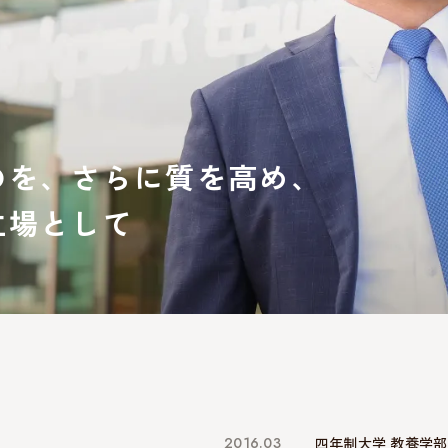
のを、さらに質を高め、
立場として
2016.03
四年制大学 教養学