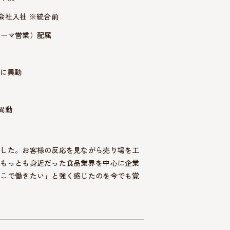
会社入社 ※統合前
ューマ営業）配属
在に異動
異動
ました。お客様の反応を見ながら売り場を工
時もっとも身近だった食品業界を中心に企業
ここで働きたい」と強く感じたのを今でも覚