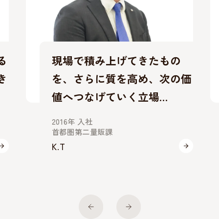
てきたもの
企画・開発・提案を通じ
高め、次の価
食の未来と価値を仲間と
く立場…
に育てていく
2018年 入社
関東第二特販課 主任
K.K