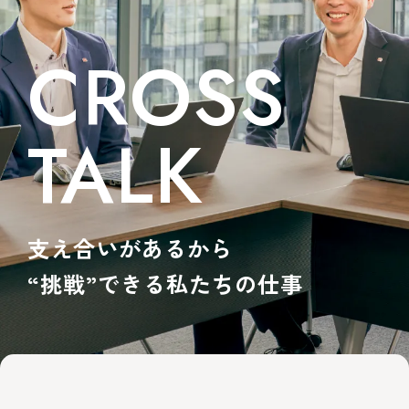
働き方を知る
CROSS
社員を知る
募集要項
TALK
支え合いがあるから
“挑戦”できる私たちの仕事