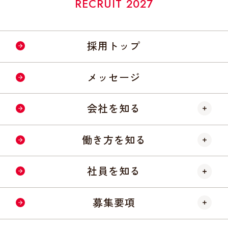
RECRUIT 2027
採用トップ
メッセージ
会社を知る
ニッポンハムについて
働き方を知る
会社概要
仕事内容
社員を知る
数字で見る会社
研修制度
社員インタビュー
募集要項
キャリア形成
クロストーク